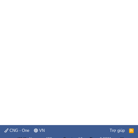
CNG - One
VN
Trợ giúp
R
S