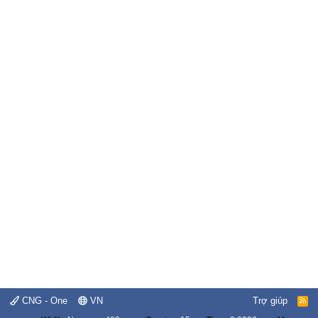
CNG - One
VN
Trợ giúp
R
S