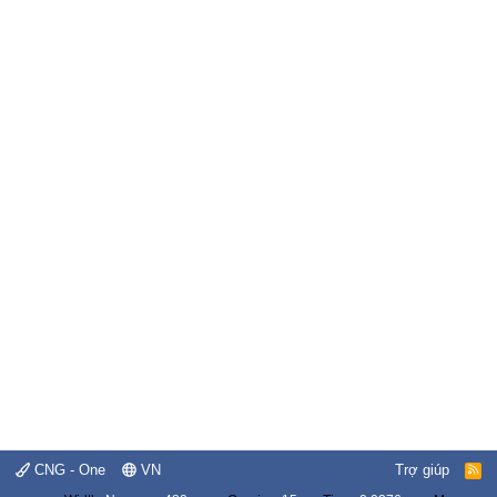
CNG - One
VN
Trợ giúp
R
S