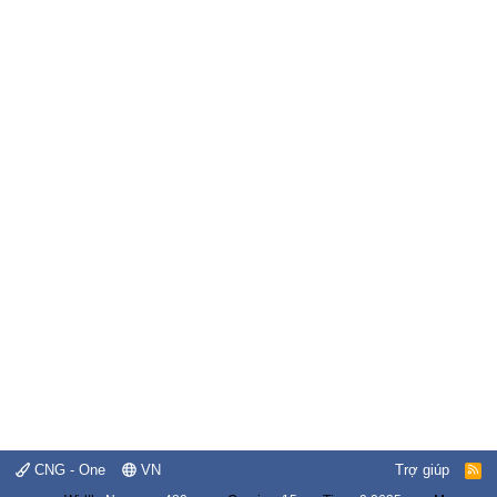
CNG - One
VN
Trợ giúp
R
S