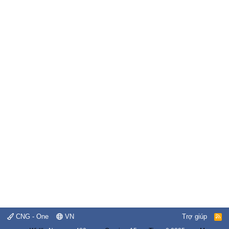
CNG - One
VN
Trợ giúp
R
S