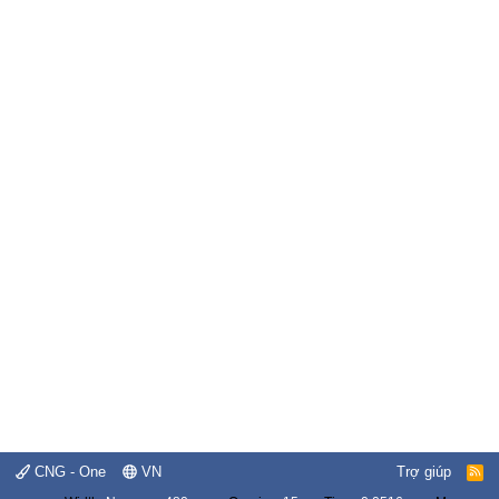
CNG - One
VN
Trợ giúp
R
S