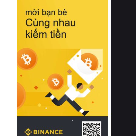
biệt từ bề mặt vải mềm mịn, khả năng
thoáng khí tuyệt vời cho đến độ đàn
hồi chuẩn xác của phần đệm nâng đỡ
cột sống.
Bên cạnh đó, việc lựa chọn các dòng
sản phẩm đạt chuẩn chất lượng quốc
tế còn giúp ngăn ngừa tình trạng kích
ứng da, hạn chế sự phát triển của vi
khuẩn và nấm mốc trong điều kiện
thời tiết nóng ẩm. Bạn có thể tìm hiểu
thêm các nghiên cứu khoa học về tác
động của giấc ngủ và môi trường
phòng ngủ đối với sức khỏe con
người tại Sleep Foundation (External
Link) để có cái nhìn toàn diện hơn.
2. Các tiêu chí vàng khi lựa chọn
chăn ga gối đệm cao cấp cho phòng
ngủ
Để sở hữu một bộ chăn ga gối đệm
cao cấp hoàn hảo cả về thẩm mỹ lẫn
công năng, người tiêu dùng cần cân
nhắc kỹ lưỡng các tiêu chí quan trọng