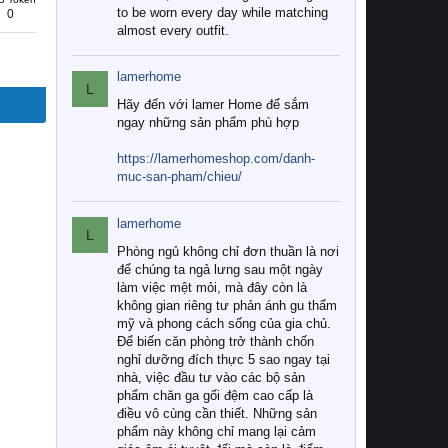
to be worn every day while matching
0
almost every outfit.
lamerhome
L
Hãy đến với lamer Home để sắm
ngay những sản phẩm phù hợp
https://lamerhomeshop.com/danh-
muc-san-pham/chieu/
lamerhome
L
Phòng ngủ không chỉ đơn thuần là nơi
để chúng ta ngả lưng sau một ngày
làm việc mệt mỏi, mà đây còn là
không gian riêng tư phản ánh gu thẩm
mỹ và phong cách sống của gia chủ.
Để biến căn phòng trở thành chốn
nghỉ dưỡng đích thực 5 sao ngay tại
nhà, việc đầu tư vào các bộ sản
phẩm chăn ga gối đệm cao cấp là
điều vô cùng cần thiết. Những sản
phẩm này không chỉ mang lại cảm