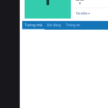
0
Tìm kiếm
Tường nhà
Bài đăng
Thông tin