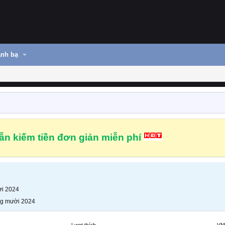
nh bạ
n kiếm tiền đơn giản miễn phí
i 2024
g mười 2024
Lượt thích
VN