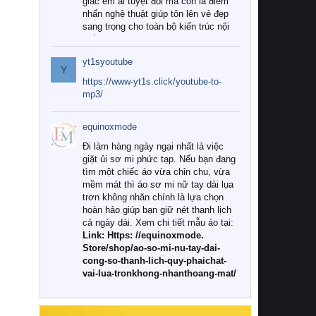
giác êm ái tuyệt đối mà còn là điểm
nhấn nghệ thuật giúp tôn lên vẻ đẹp
sang trọng cho toàn bộ kiến trúc nội
thất.
yt1syoutube
Tuy nhiên, giữa thị trường đa dạng
Y
với vô vàn thương hiệu và mẫu mã
https://www-yt1s.click/youtube-to-
như hiện nay, làm thế nào để chọn
mp3/
được những bộ chăn ga gối đệm cao
cấp thực sự chất lượng, phù hợp với
equinoxmode
khí hậu và nhu cầu sử dụng của gia
đình? Hãy cùng chúng tôi đi tìm lời
Đi làm hàng ngày ngại nhất là việc
giải đáp chi tiết qua bài viết dưới đây.
giặt ủi sơ mi phức tạp. Nếu bạn đang
tìm một chiếc áo vừa chỉn chu, vừa
1. Tại sao các gia đình hiện đại lại ưa
mềm mát thì áo sơ mi nữ tay dài lụa
chuộng chăn ga gối đệm cao cấp?
trơn không nhăn chính là lựa chọn
hoàn hảo giúp bạn giữ nét thanh lịch
Khác với các dòng sản phẩm thông
cả ngày dài. Xem chi tiết mẫu áo tại:
thường, những bộ chăn ga gối đệm
Link: Https: //equinoxmode.
cao cấp trải qua quy trình sản xuất
Store/shop/ao-so-mi-nu-tay-dai-
nghiêm ngặt từ khâu chọn lọc nguyên
cong-so-thanh-lich-quy-phaichat-
liệu tự nhiên đến công nghệ dệt
vai-lua-tronkhong-nhanthoang-mat/
nhuộm hiện đại không chứa hóa chất
độc hại. Khi sử dụng dòng sản phẩm
này, bạn sẽ cảm nhận rõ rệt sự khác