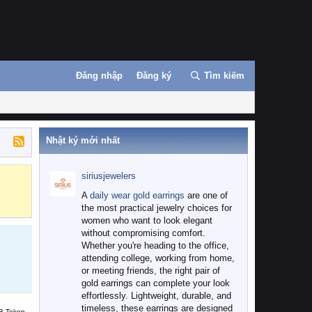
Đăng nhập
Đăng ký
Tìm kiếm
Nhật ký mới nhất
siriusjewelers
Binance
MEXC
A
daily wear gold earrings
are one of
the most practical jewelry choices for
women who want to look elegant
without compromising comfort.
Whether you're heading to the office,
attending college, working from home,
or meeting friends, the right pair of
gold earrings can complete your look
effortlessly. Lightweight, durable, and
timeless, these earrings are designed
B Token