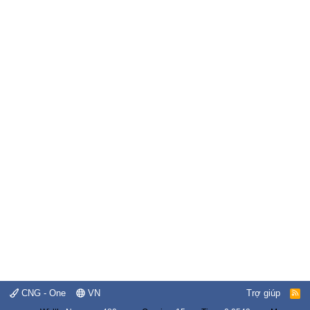
CNG - One
VN
Trợ giúp
R
S