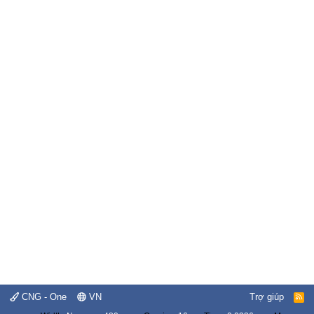
CNG - One
VN
Trợ giúp
R
S