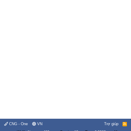
CNG - One
VN
Trợ giúp
R
S