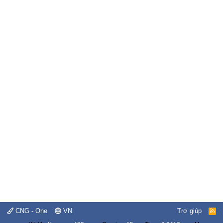
CNG - One
VN
Trợ giúp
R
S