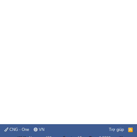
CNG - One
VN
Trợ giúp
R
S