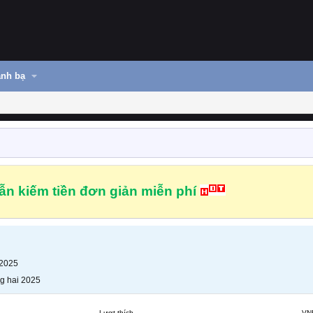
nh bạ
n kiếm tiền đơn giản miễn phí
 2025
g hai 2025
Lượt thích
VN