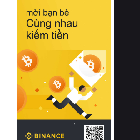
biệt từ bề mặt vải mềm mịn, khả năng
thoáng khí tuyệt vời cho đến độ đàn
hồi chuẩn xác của phần đệm nâng đỡ
cột sống.
Bên cạnh đó, việc lựa chọn các dòng
sản phẩm đạt chuẩn chất lượng quốc
tế còn giúp ngăn ngừa tình trạng kích
ứng da, hạn chế sự phát triển của vi
khuẩn và nấm mốc trong điều kiện
thời tiết nóng ẩm. Bạn có thể tìm hiểu
thêm các nghiên cứu khoa học về tác
động của giấc ngủ và môi trường
phòng ngủ đối với sức khỏe con
người tại Sleep Foundation (External
Link) để có cái nhìn toàn diện hơn.
2. Các tiêu chí vàng khi lựa chọn
chăn ga gối đệm cao cấp cho phòng
ngủ
Để sở hữu một bộ chăn ga gối đệm
cao cấp hoàn hảo cả về thẩm mỹ lẫn
công năng, người tiêu dùng cần cân
nhắc kỹ lưỡng các tiêu chí quan trọng