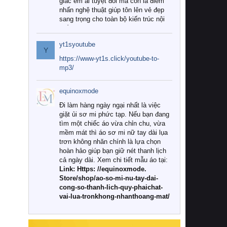
giác êm ái tuyệt đối mà còn là điểm
nhấn nghệ thuật giúp tôn lên vẻ đẹp
sang trọng cho toàn bộ kiến trúc nội
thất.
yt1syoutube
Tuy nhiên, giữa thị trường đa dạng
Y
với vô vàn thương hiệu và mẫu mã
https://www-yt1s.click/youtube-to-
như hiện nay, làm thế nào để chọn
mp3/
được những bộ chăn ga gối đệm cao
cấp thực sự chất lượng, phù hợp với
equinoxmode
khí hậu và nhu cầu sử dụng của gia
đình? Hãy cùng chúng tôi đi tìm lời
Đi làm hàng ngày ngại nhất là việc
giải đáp chi tiết qua bài viết dưới đây.
giặt ủi sơ mi phức tạp. Nếu bạn đang
tìm một chiếc áo vừa chỉn chu, vừa
1. Tại sao các gia đình hiện đại lại ưa
mềm mát thì áo sơ mi nữ tay dài lụa
chuộng chăn ga gối đệm cao cấp?
trơn không nhăn chính là lựa chọn
hoàn hảo giúp bạn giữ nét thanh lịch
Khác với các dòng sản phẩm thông
cả ngày dài. Xem chi tiết mẫu áo tại:
thường, những bộ chăn ga gối đệm
Link: Https: //equinoxmode.
cao cấp trải qua quy trình sản xuất
Store/shop/ao-so-mi-nu-tay-dai-
nghiêm ngặt từ khâu chọn lọc nguyên
cong-so-thanh-lich-quy-phaichat-
liệu tự nhiên đến công nghệ dệt
vai-lua-tronkhong-nhanthoang-mat/
nhuộm hiện đại không chứa hóa chất
độc hại. Khi sử dụng dòng sản phẩm
này, bạn sẽ cảm nhận rõ rệt sự khác