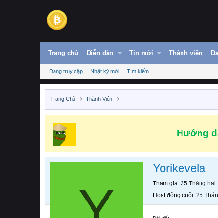
Trang chủ
Diễn đàn
Tin mới
Thành viên
Da
Đang truy cập
Nhật ký mới
Tìm kiếm
Trang Chủ
Thành Viên
Hướng dẫ
Yorikevela
Y
Tham gia
25 Tháng hai
Hoạt động cuối
25 Thán
Bài viết