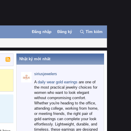
Đăng nhập
Đăng ký
Tìm kiếm
Nhật ký mới nhất
siriusjewelers
Binance
MEXC
A
daily wear gold earrings
are one of
the most practical jewelry choices for
women who want to look elegant
without compromising comfort.
Whether you're heading to the office,
attending college, working from home,
or meeting friends, the right pair of
gold earrings can complete your look
effortlessly. Lightweight, durable, and
timeless, these earrings are designed
B Token