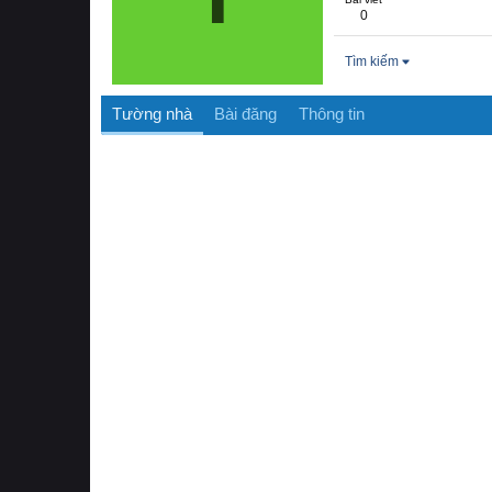
0
Tìm kiếm
Tường nhà
Bài đăng
Thông tin