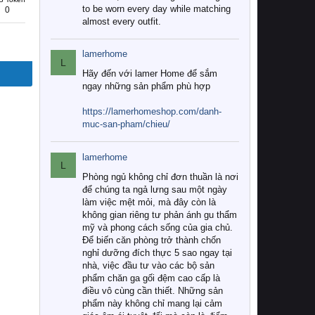
to be worn every day while matching
0
almost every outfit.
lamerhome
L
Hãy đến với lamer Home để sắm
ngay những sản phẩm phù hợp
https://lamerhomeshop.com/danh-
muc-san-pham/chieu/
lamerhome
L
Phòng ngủ không chỉ đơn thuần là nơi
để chúng ta ngả lưng sau một ngày
làm việc mệt mỏi, mà đây còn là
không gian riêng tư phản ánh gu thẩm
mỹ và phong cách sống của gia chủ.
Để biến căn phòng trở thành chốn
nghỉ dưỡng đích thực 5 sao ngay tại
nhà, việc đầu tư vào các bộ sản
phẩm chăn ga gối đệm cao cấp là
điều vô cùng cần thiết. Những sản
phẩm này không chỉ mang lại cảm