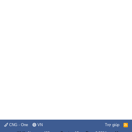
CNG - One
VN
Trợ giúp
R
S