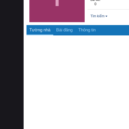
0
Tìm kiếm
Tường nhà
Bài đăng
Thông tin