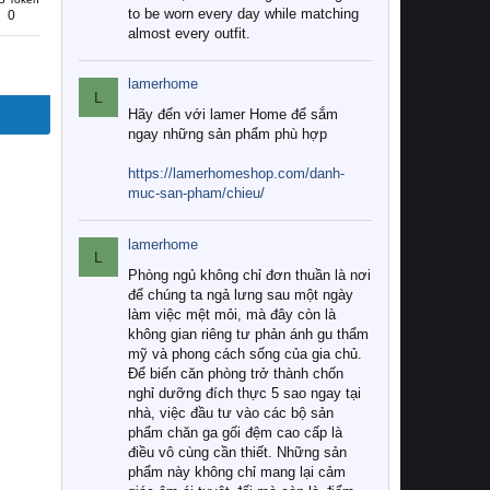
to be worn every day while matching
0
almost every outfit.
lamerhome
L
Hãy đến với lamer Home để sắm
ngay những sản phẩm phù hợp
https://lamerhomeshop.com/danh-
muc-san-pham/chieu/
lamerhome
L
Phòng ngủ không chỉ đơn thuần là nơi
để chúng ta ngả lưng sau một ngày
làm việc mệt mỏi, mà đây còn là
không gian riêng tư phản ánh gu thẩm
mỹ và phong cách sống của gia chủ.
Để biến căn phòng trở thành chốn
nghỉ dưỡng đích thực 5 sao ngay tại
nhà, việc đầu tư vào các bộ sản
phẩm chăn ga gối đệm cao cấp là
điều vô cùng cần thiết. Những sản
phẩm này không chỉ mang lại cảm