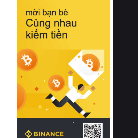
biệt từ bề mặt vải mềm mịn, khả năng
thoáng khí tuyệt vời cho đến độ đàn
hồi chuẩn xác của phần đệm nâng đỡ
cột sống.
Bên cạnh đó, việc lựa chọn các dòng
sản phẩm đạt chuẩn chất lượng quốc
tế còn giúp ngăn ngừa tình trạng kích
ứng da, hạn chế sự phát triển của vi
khuẩn và nấm mốc trong điều kiện
thời tiết nóng ẩm. Bạn có thể tìm hiểu
thêm các nghiên cứu khoa học về tác
động của giấc ngủ và môi trường
phòng ngủ đối với sức khỏe con
người tại Sleep Foundation (External
Link) để có cái nhìn toàn diện hơn.
2. Các tiêu chí vàng khi lựa chọn
chăn ga gối đệm cao cấp cho phòng
ngủ
Để sở hữu một bộ chăn ga gối đệm
cao cấp hoàn hảo cả về thẩm mỹ lẫn
công năng, người tiêu dùng cần cân
nhắc kỹ lưỡng các tiêu chí quan trọng