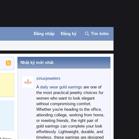
Đăng nhập
Đăng ký
Tìm kiếm
Nhật ký mới nhất
siriusjewelers
Binance
MEXC
A
daily wear gold earrings
are one of
the most practical jewelry choices for
women who want to look elegant
without compromising comfort.
Whether you're heading to the office,
attending college, working from home,
or meeting friends, the right pair of
gold earrings can complete your look
effortlessly. Lightweight, durable, and
timeless, these earrings are designed
B Token