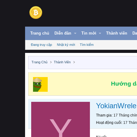
Trang chủ
Diễn đàn
Tin mới
Thành viên
Da
Đang truy cập
Nhật ký mới
Tìm kiếm
Trang Chủ
Thành Viên
Hướng dẫ
YokianWrele
Y
Tham gia
17 Tháng chí
Hoạt động cuối
17 Thán
Bài viết