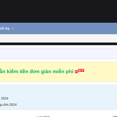
nh bạ
n kiếm tiền đơn giản miễn phí
n 2024
g chín 2024
Lượt thích
VN