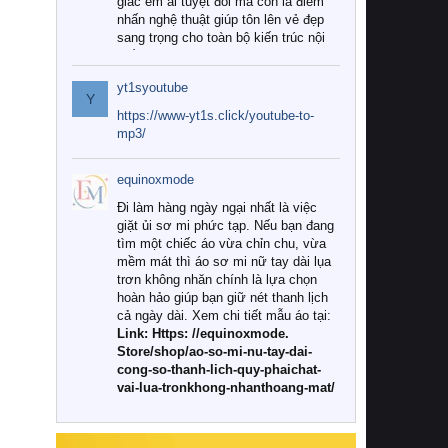
giác êm ái tuyệt đối mà còn là điểm
nhấn nghệ thuật giúp tôn lên vẻ đẹp
sang trọng cho toàn bộ kiến trúc nội
thất.
yt1syoutube
Tuy nhiên, giữa thị trường đa dạng
Y
với vô vàn thương hiệu và mẫu mã
https://www-yt1s.click/youtube-to-
như hiện nay, làm thế nào để chọn
mp3/
được những bộ chăn ga gối đệm cao
cấp thực sự chất lượng, phù hợp với
equinoxmode
khí hậu và nhu cầu sử dụng của gia
đình? Hãy cùng chúng tôi đi tìm lời
Đi làm hàng ngày ngại nhất là việc
giải đáp chi tiết qua bài viết dưới đây.
giặt ủi sơ mi phức tạp. Nếu bạn đang
tìm một chiếc áo vừa chỉn chu, vừa
1. Tại sao các gia đình hiện đại lại ưa
mềm mát thì áo sơ mi nữ tay dài lụa
chuộng chăn ga gối đệm cao cấp?
trơn không nhăn chính là lựa chọn
hoàn hảo giúp bạn giữ nét thanh lịch
Khác với các dòng sản phẩm thông
cả ngày dài. Xem chi tiết mẫu áo tại:
thường, những bộ chăn ga gối đệm
Link: Https: //equinoxmode.
cao cấp trải qua quy trình sản xuất
Store/shop/ao-so-mi-nu-tay-dai-
nghiêm ngặt từ khâu chọn lọc nguyên
cong-so-thanh-lich-quy-phaichat-
liệu tự nhiên đến công nghệ dệt
vai-lua-tronkhong-nhanthoang-mat/
nhuộm hiện đại không chứa hóa chất
độc hại. Khi sử dụng dòng sản phẩm
này, bạn sẽ cảm nhận rõ rệt sự khác