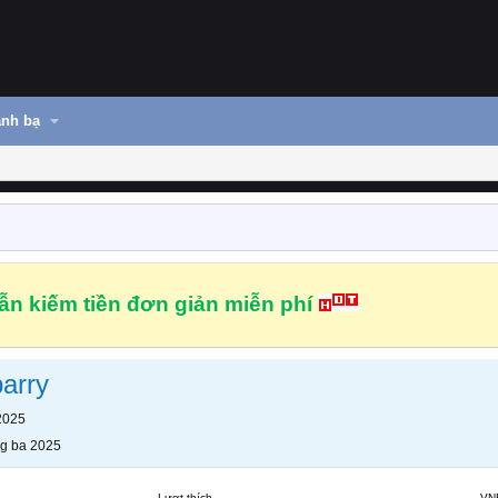
nh bạ
n kiếm tiền đơn giản miễn phí
arry
2025
g ba 2025
Lượt thích
VN