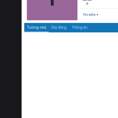
0
Tìm kiếm
Tường nhà
Bài đăng
Thông tin