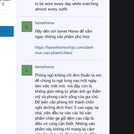
to be worn every day while matching
0
almost every outfit.
lamerhome
L
Hãy đến với lamer Home để sắm
ngay những sản phẩm phù hợp
https://lamerhomeshop.com/danh-
muc-san-pham/chieu/
lamerhome
L
Phòng ngủ không chỉ đơn thuần là nơi
để chúng ta ngả lưng sau một ngày
làm việc mệt mỏi, mà đây còn là
không gian riêng tư phản ánh gu thẩm
mỹ và phong cách sống của gia chủ.
Để biến căn phòng trở thành chốn
nghỉ dưỡng đích thực 5 sao ngay tại
nhà, việc đầu tư vào các bộ sản
phẩm chăn ga gối đệm cao cấp là
điều vô cùng cần thiết. Những sản
phẩm này không chỉ mang lại cảm