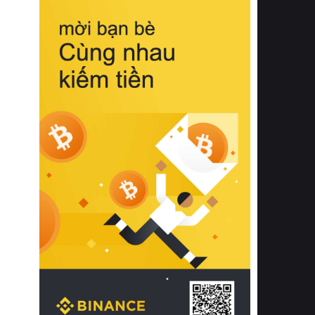
biệt từ bề mặt vải mềm mịn, khả năng
thoáng khí tuyệt vời cho đến độ đàn
hồi chuẩn xác của phần đệm nâng đỡ
cột sống.
Bên cạnh đó, việc lựa chọn các dòng
sản phẩm đạt chuẩn chất lượng quốc
tế còn giúp ngăn ngừa tình trạng kích
ứng da, hạn chế sự phát triển của vi
khuẩn và nấm mốc trong điều kiện
thời tiết nóng ẩm. Bạn có thể tìm hiểu
thêm các nghiên cứu khoa học về tác
động của giấc ngủ và môi trường
phòng ngủ đối với sức khỏe con
người tại Sleep Foundation (External
Link) để có cái nhìn toàn diện hơn.
2. Các tiêu chí vàng khi lựa chọn
chăn ga gối đệm cao cấp cho phòng
ngủ
Để sở hữu một bộ chăn ga gối đệm
cao cấp hoàn hảo cả về thẩm mỹ lẫn
công năng, người tiêu dùng cần cân
nhắc kỹ lưỡng các tiêu chí quan trọng