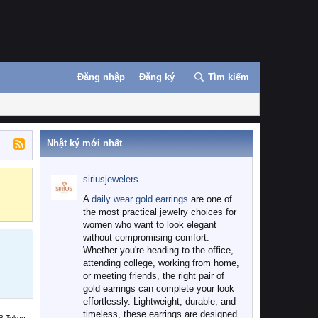
Đăng nhập
Đăng ký
Tìm kiếm
Nhật ký mới nhất
siriusjewelers
Binance
MEXC
A
daily wear gold earrings
are one of
the most practical jewelry choices for
women who want to look elegant
without compromising comfort.
Whether you're heading to the office,
attending college, working from home,
or meeting friends, the right pair of
gold earrings can complete your look
effortlessly. Lightweight, durable, and
timeless, these earrings are designed
B Token