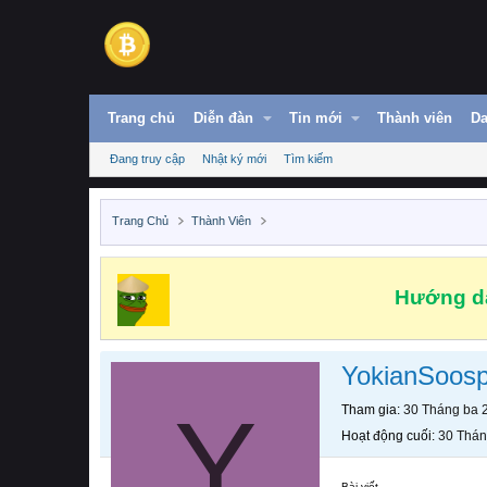
Trang chủ
Diễn đàn
Tin mới
Thành viên
Da
Đang truy cập
Nhật ký mới
Tìm kiếm
Trang Chủ
Thành Viên
Hướng dẫ
YokianSoosp
Y
Tham gia
30 Tháng ba 
Hoạt động cuối
30 Thán
Bài viết