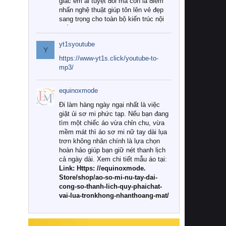
giác êm ái tuyệt đối mà còn là điểm
nhấn nghệ thuật giúp tôn lên vẻ đẹp
sang trọng cho toàn bộ kiến trúc nội
thất.
yt1syoutube
Tuy nhiên, giữa thị trường đa dạng
Y
với vô vàn thương hiệu và mẫu mã
https://www-yt1s.click/youtube-to-
như hiện nay, làm thế nào để chọn
mp3/
được những bộ chăn ga gối đệm cao
cấp thực sự chất lượng, phù hợp với
equinoxmode
khí hậu và nhu cầu sử dụng của gia
đình? Hãy cùng chúng tôi đi tìm lời
Đi làm hàng ngày ngại nhất là việc
giải đáp chi tiết qua bài viết dưới đây.
giặt ủi sơ mi phức tạp. Nếu bạn đang
tìm một chiếc áo vừa chỉn chu, vừa
1. Tại sao các gia đình hiện đại lại ưa
mềm mát thì áo sơ mi nữ tay dài lụa
chuộng chăn ga gối đệm cao cấp?
trơn không nhăn chính là lựa chọn
hoàn hảo giúp bạn giữ nét thanh lịch
Khác với các dòng sản phẩm thông
cả ngày dài. Xem chi tiết mẫu áo tại:
thường, những bộ chăn ga gối đệm
Link: Https: //equinoxmode.
cao cấp trải qua quy trình sản xuất
Store/shop/ao-so-mi-nu-tay-dai-
nghiêm ngặt từ khâu chọn lọc nguyên
cong-so-thanh-lich-quy-phaichat-
liệu tự nhiên đến công nghệ dệt
vai-lua-tronkhong-nhanthoang-mat/
nhuộm hiện đại không chứa hóa chất
độc hại. Khi sử dụng dòng sản phẩm
này, bạn sẽ cảm nhận rõ rệt sự khác