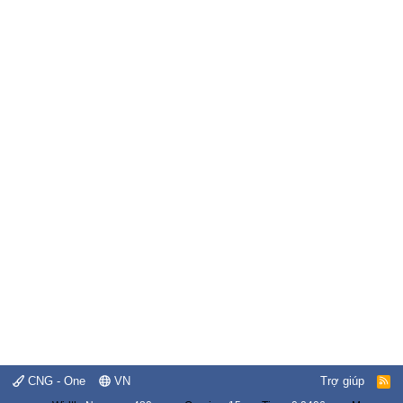
CNG - One
VN
Trợ giúp
R
S