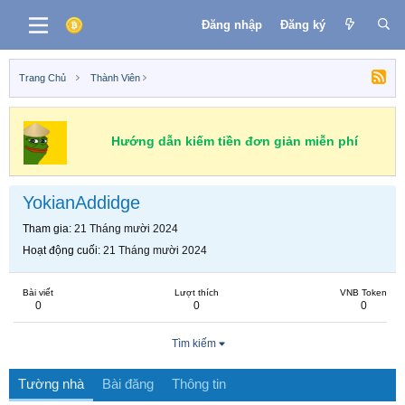
Đăng nhập
Đăng ký
Trang Chủ
Thành Viên
Hướng dẫn kiếm tiền đơn giản miễn phí
YokianAddidge
Tham gia
21 Tháng mười 2024
Hoạt động cuối
21 Tháng mười 2024
Bài viết
Lượt thích
VNB Token
0
0
0
Tìm kiếm
Tường nhà
Bài đăng
Thông tin