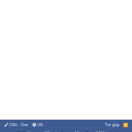
CNG - One
VN
Trợ giúp
R
S