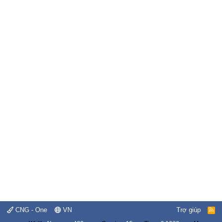
CNG - One
VN
Trợ giúp
R
S