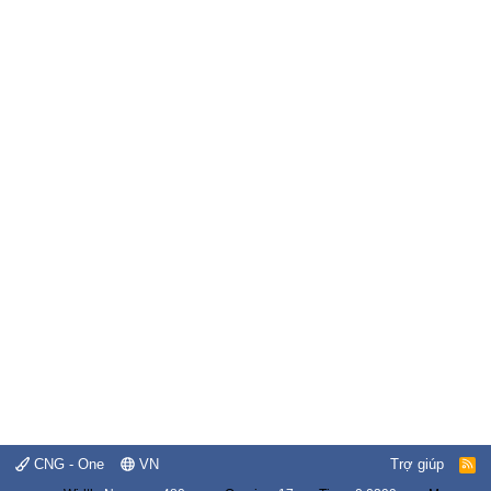
CNG - One
VN
Trợ giúp
R
S