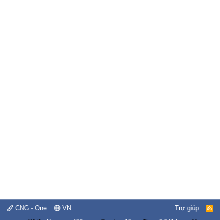
CNG - One
VN
Trợ giúp
R
S