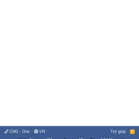
CNG - One
VN
Trợ giúp
R
S