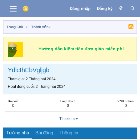
Đăng nhập
Đăng ký
Trang Chủ
Thành Viên
Hướng dẫn kiếm tiền đơn giản miễn phí
YdlcIhEbVgljgb
Tham gia
2 Tháng hai 2024
Hoạt động cuối
2 Tháng hai 2024
Bài viết
Lượt thích
VNB Token
0
0
0
Tìm kiếm
Tường nhà
Bài đăng
Thông tin