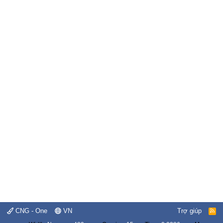
CNG - One
VN
Trợ giúp
R
S