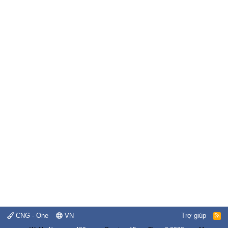
CNG - One
VN
Trợ giúp
R
S