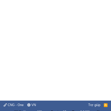
CNG - One
VN
Trợ giúp
R
S