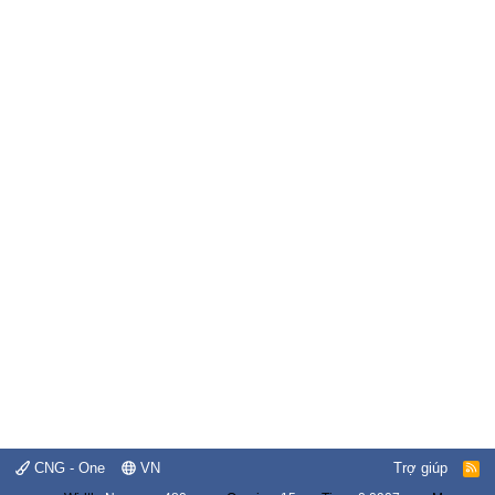
CNG - One
VN
Trợ giúp
R
S