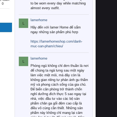
to be worn every day while matching
0
almost every outfit.
lamerhome
L
Hãy đến với lamer Home để sắm
ngay những sản phẩm phù hợp
https://lamerhomeshop.com/danh-
muc-san-pham/chieu/
lamerhome
L
Phòng ngủ không chỉ đơn thuần là nơi
để chúng ta ngả lưng sau một ngày
làm việc mệt mỏi, mà đây còn là
không gian riêng tư phản ánh gu thẩm
mỹ và phong cách sống của gia chủ.
Để biến căn phòng trở thành chốn
nghỉ dưỡng đích thực 5 sao ngay tại
nhà, việc đầu tư vào các bộ sản
phẩm chăn ga gối đệm cao cấp là
điều vô cùng cần thiết. Những sản
phẩm này không chỉ mang lại cảm