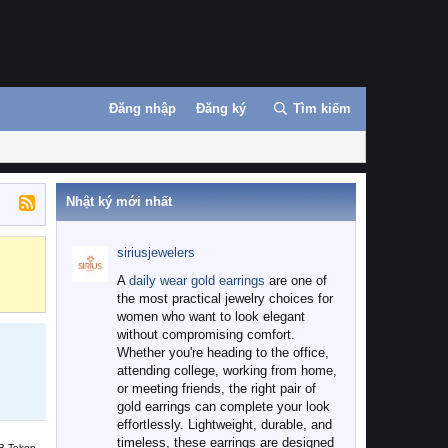
Đăng nhập
Đăng ký
Tìm kiếm
Nhật ký mới nhất
siriusjewelers
Binance
MEXC
A
daily wear gold earrings
are one of
the most practical jewelry choices for
women who want to look elegant
without compromising comfort.
Whether you're heading to the office,
attending college, working from home,
or meeting friends, the right pair of
gold earrings can complete your look
effortlessly. Lightweight, durable, and
timeless, these earrings are designed
B Token