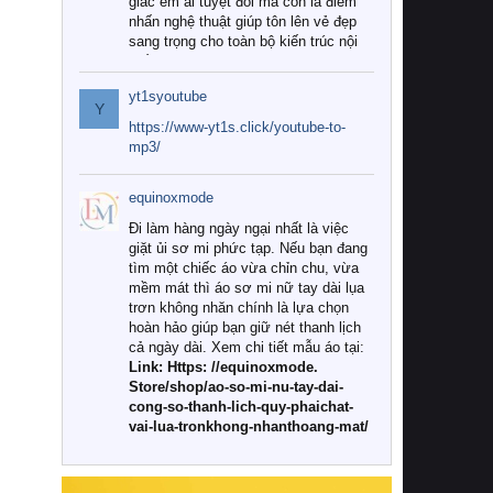
giác êm ái tuyệt đối mà còn là điểm
nhấn nghệ thuật giúp tôn lên vẻ đẹp
sang trọng cho toàn bộ kiến trúc nội
thất.
yt1syoutube
Tuy nhiên, giữa thị trường đa dạng
Y
với vô vàn thương hiệu và mẫu mã
https://www-yt1s.click/youtube-to-
như hiện nay, làm thế nào để chọn
mp3/
được những bộ chăn ga gối đệm cao
cấp thực sự chất lượng, phù hợp với
equinoxmode
khí hậu và nhu cầu sử dụng của gia
đình? Hãy cùng chúng tôi đi tìm lời
Đi làm hàng ngày ngại nhất là việc
giải đáp chi tiết qua bài viết dưới đây.
giặt ủi sơ mi phức tạp. Nếu bạn đang
tìm một chiếc áo vừa chỉn chu, vừa
1. Tại sao các gia đình hiện đại lại ưa
mềm mát thì áo sơ mi nữ tay dài lụa
chuộng chăn ga gối đệm cao cấp?
trơn không nhăn chính là lựa chọn
hoàn hảo giúp bạn giữ nét thanh lịch
Khác với các dòng sản phẩm thông
cả ngày dài. Xem chi tiết mẫu áo tại:
thường, những bộ chăn ga gối đệm
Link: Https: //equinoxmode.
cao cấp trải qua quy trình sản xuất
Store/shop/ao-so-mi-nu-tay-dai-
nghiêm ngặt từ khâu chọn lọc nguyên
cong-so-thanh-lich-quy-phaichat-
liệu tự nhiên đến công nghệ dệt
vai-lua-tronkhong-nhanthoang-mat/
nhuộm hiện đại không chứa hóa chất
độc hại. Khi sử dụng dòng sản phẩm
này, bạn sẽ cảm nhận rõ rệt sự khác