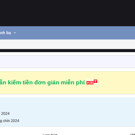
nh bạ
n kiếm tiền đơn giản miễn phí
n 2024
g chín 2024
Lượt thích
VN