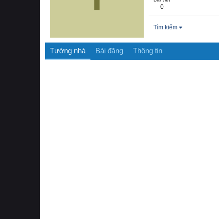
0
Tìm kiếm
Tường nhà
Bài đăng
Thông tin