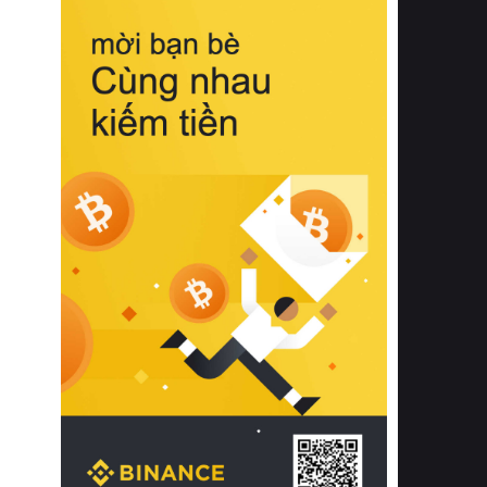
biệt từ bề mặt vải mềm mịn, khả năng
thoáng khí tuyệt vời cho đến độ đàn
hồi chuẩn xác của phần đệm nâng đỡ
cột sống.
Bên cạnh đó, việc lựa chọn các dòng
sản phẩm đạt chuẩn chất lượng quốc
tế còn giúp ngăn ngừa tình trạng kích
ứng da, hạn chế sự phát triển của vi
khuẩn và nấm mốc trong điều kiện
thời tiết nóng ẩm. Bạn có thể tìm hiểu
thêm các nghiên cứu khoa học về tác
động của giấc ngủ và môi trường
phòng ngủ đối với sức khỏe con
người tại Sleep Foundation (External
Link) để có cái nhìn toàn diện hơn.
2. Các tiêu chí vàng khi lựa chọn
chăn ga gối đệm cao cấp cho phòng
ngủ
Để sở hữu một bộ chăn ga gối đệm
cao cấp hoàn hảo cả về thẩm mỹ lẫn
công năng, người tiêu dùng cần cân
nhắc kỹ lưỡng các tiêu chí quan trọng