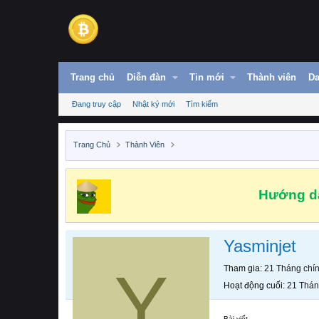
Trang chủ
Diễn đàn
Tin mới
Thành viên
Da
Đang truy cập
Nhật ký mới
Tìm kiếm
Trang Chủ
Thành Viên
Hướng dẫ
Yasminjet
Y
Tham gia
21 Tháng chí
Hoạt động cuối
21 Thán
Bài viết