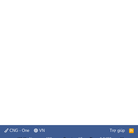
CNG - One
VN
Trợ giúp
R
S