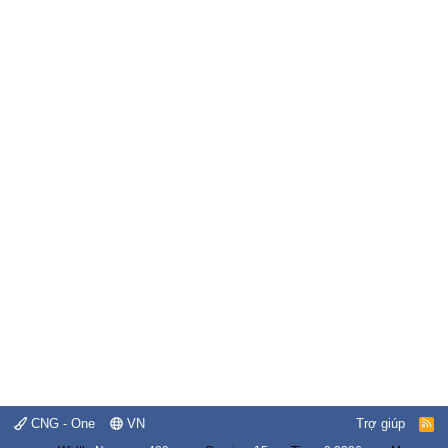
CNG - One
VN
Trợ giúp
R
S