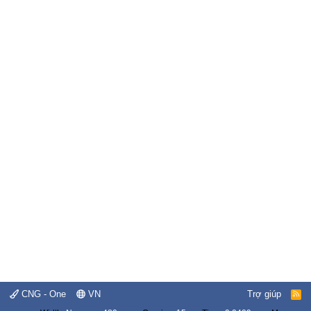
CNG - One
VN
Trợ giúp
R
S