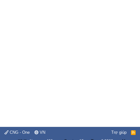
CNG - One
VN
Trợ giúp
R
S