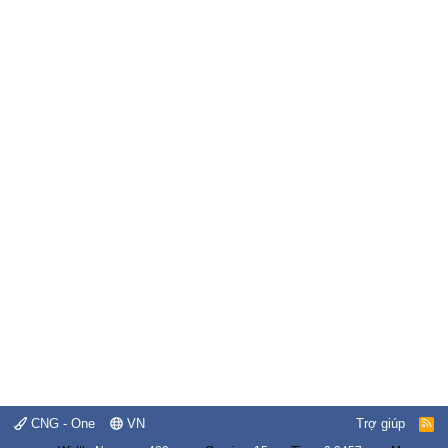
CNG - One
VN
Trợ giúp
R
S