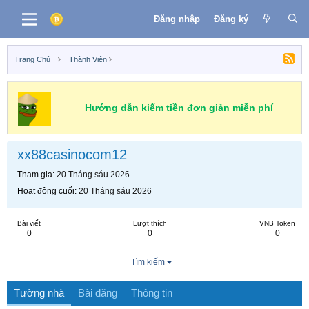
Đăng nhập
Đăng ký
Trang Chủ
Thành Viên
Hướng dẫn kiếm tiền đơn giản miễn phí
xx88casinocom12
Tham gia
20 Tháng sáu 2026
Hoạt động cuối
20 Tháng sáu 2026
Bài viết
Lượt thích
VNB Token
0
0
0
Tìm kiếm
Tường nhà
Bài đăng
Thông tin