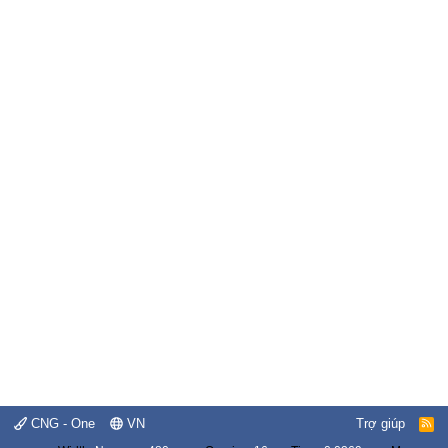
CNG - One
VN
Trợ giúp
R
S