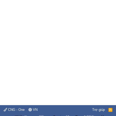
CNG - One
VN
Trợ giúp
R
S