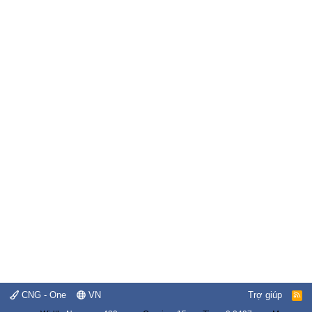
CNG - One
VN
Trợ giúp
R
S