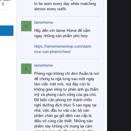
to be worn every day while matching
0
almost every outfit.
lamerhome
L
Hãy đến với lamer Home để sắm
ngay những sản phẩm phù hợp
https://lamerhomeshop.com/danh-
muc-san-pham/chieu/
lamerhome
L
Phòng ngủ không chỉ đơn thuần là nơi
để chúng ta ngả lưng sau một ngày
làm việc mệt mỏi, mà đây còn là
không gian riêng tư phản ánh gu thẩm
mỹ và phong cách sống của gia chủ.
Để biến căn phòng trở thành chốn
nghỉ dưỡng đích thực 5 sao ngay tại
nhà, việc đầu tư vào các bộ sản
phẩm chăn ga gối đệm cao cấp là
điều vô cùng cần thiết. Những sản
phẩm này không chỉ mang lại cảm