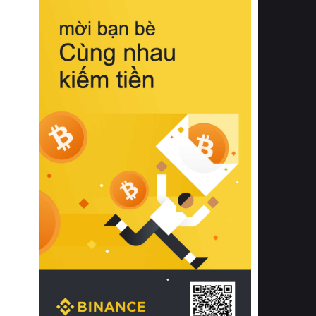
biệt từ bề mặt vải mềm mịn, khả năng
thoáng khí tuyệt vời cho đến độ đàn
hồi chuẩn xác của phần đệm nâng đỡ
cột sống.
Bên cạnh đó, việc lựa chọn các dòng
sản phẩm đạt chuẩn chất lượng quốc
tế còn giúp ngăn ngừa tình trạng kích
ứng da, hạn chế sự phát triển của vi
khuẩn và nấm mốc trong điều kiện
thời tiết nóng ẩm. Bạn có thể tìm hiểu
thêm các nghiên cứu khoa học về tác
động của giấc ngủ và môi trường
phòng ngủ đối với sức khỏe con
người tại Sleep Foundation (External
Link) để có cái nhìn toàn diện hơn.
2. Các tiêu chí vàng khi lựa chọn
chăn ga gối đệm cao cấp cho phòng
ngủ
Để sở hữu một bộ chăn ga gối đệm
cao cấp hoàn hảo cả về thẩm mỹ lẫn
công năng, người tiêu dùng cần cân
nhắc kỹ lưỡng các tiêu chí quan trọng