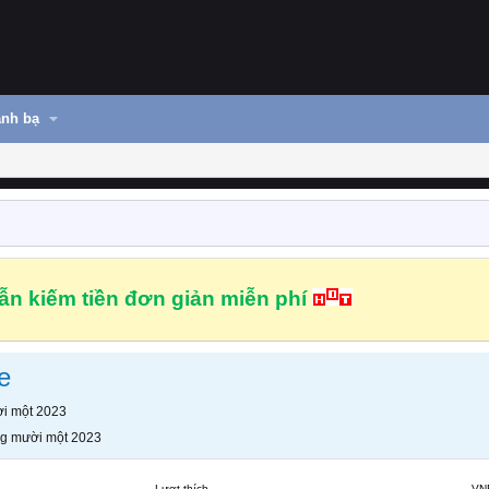
nh bạ
n kiếm tiền đơn giản miễn phí
e
i một 2023
g mười một 2023
Lượt thích
VN