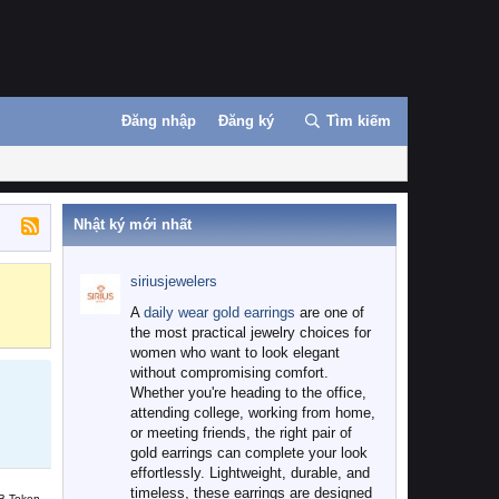
Đăng nhập
Đăng ký
Tìm kiếm
Nhật ký mới nhất
siriusjewelers
Binance
MEXC
A
daily wear gold earrings
are one of
the most practical jewelry choices for
women who want to look elegant
without compromising comfort.
Whether you're heading to the office,
attending college, working from home,
or meeting friends, the right pair of
gold earrings can complete your look
effortlessly. Lightweight, durable, and
timeless, these earrings are designed
B Token