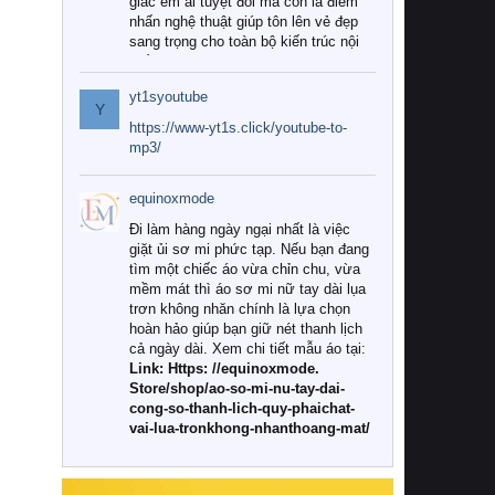
giác êm ái tuyệt đối mà còn là điểm
nhấn nghệ thuật giúp tôn lên vẻ đẹp
sang trọng cho toàn bộ kiến trúc nội
thất.
yt1syoutube
Tuy nhiên, giữa thị trường đa dạng
Y
với vô vàn thương hiệu và mẫu mã
https://www-yt1s.click/youtube-to-
như hiện nay, làm thế nào để chọn
mp3/
được những bộ chăn ga gối đệm cao
cấp thực sự chất lượng, phù hợp với
equinoxmode
khí hậu và nhu cầu sử dụng của gia
đình? Hãy cùng chúng tôi đi tìm lời
Đi làm hàng ngày ngại nhất là việc
giải đáp chi tiết qua bài viết dưới đây.
giặt ủi sơ mi phức tạp. Nếu bạn đang
tìm một chiếc áo vừa chỉn chu, vừa
1. Tại sao các gia đình hiện đại lại ưa
mềm mát thì áo sơ mi nữ tay dài lụa
chuộng chăn ga gối đệm cao cấp?
trơn không nhăn chính là lựa chọn
hoàn hảo giúp bạn giữ nét thanh lịch
Khác với các dòng sản phẩm thông
cả ngày dài. Xem chi tiết mẫu áo tại:
thường, những bộ chăn ga gối đệm
Link: Https: //equinoxmode.
cao cấp trải qua quy trình sản xuất
Store/shop/ao-so-mi-nu-tay-dai-
nghiêm ngặt từ khâu chọn lọc nguyên
cong-so-thanh-lich-quy-phaichat-
liệu tự nhiên đến công nghệ dệt
vai-lua-tronkhong-nhanthoang-mat/
nhuộm hiện đại không chứa hóa chất
độc hại. Khi sử dụng dòng sản phẩm
này, bạn sẽ cảm nhận rõ rệt sự khác