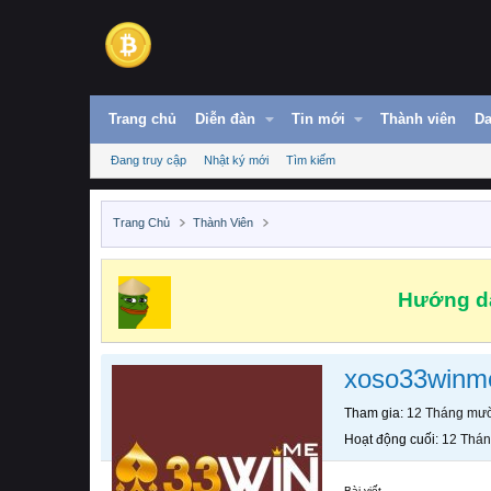
Trang chủ
Diễn đàn
Tin mới
Thành viên
Da
Đang truy cập
Nhật ký mới
Tìm kiếm
Trang Chủ
Thành Viên
Hướng dẫ
xoso33winm
Tham gia
12 Tháng mườ
Hoạt động cuối
12 Thán
Bài viết