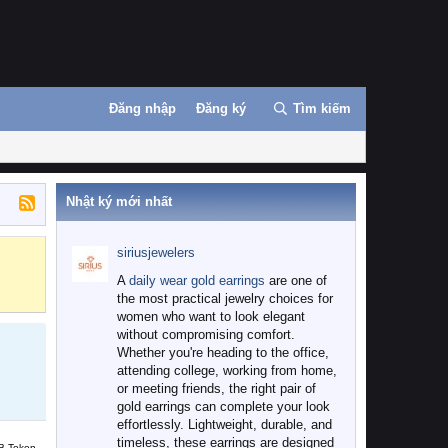
Đăng nhập
Đăng ký
Tìm kiếm
Nhật ký mới nhất
siriusjewelers
Binance
MEXC
A
daily wear gold earrings
are one of
the most practical jewelry choices for
women who want to look elegant
without compromising comfort.
Whether you're heading to the office,
attending college, working from home,
or meeting friends, the right pair of
gold earrings can complete your look
effortlessly. Lightweight, durable, and
timeless, these earrings are designed
B Token