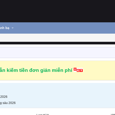
nh bạ
n kiếm tiền đơn giản miễn phí
 2026
g sáu 2026
Lượt thích
VN