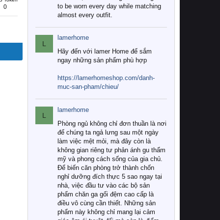
to be worn every day while matching
0
almost every outfit.
lamerhome
L
Hãy đến với lamer Home để sắm
ngay những sản phẩm phù hợp
https://lamerhomeshop.com/danh-
muc-san-pham/chieu/
lamerhome
L
Phòng ngủ không chỉ đơn thuần là nơi
để chúng ta ngả lưng sau một ngày
làm việc mệt mỏi, mà đây còn là
không gian riêng tư phản ánh gu thẩm
mỹ và phong cách sống của gia chủ.
Để biến căn phòng trở thành chốn
nghỉ dưỡng đích thực 5 sao ngay tại
nhà, việc đầu tư vào các bộ sản
phẩm chăn ga gối đệm cao cấp là
điều vô cùng cần thiết. Những sản
phẩm này không chỉ mang lại cảm