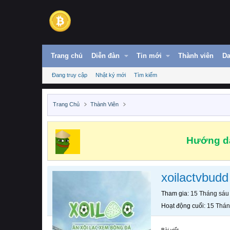
Trang chủ
Diễn đàn
Tin mới
Thành viên
Da
Đang truy cập
Nhật ký mới
Tìm kiếm
Trang Chủ
Thành Viên
Hướng dẫ
xoilactvbudd
Tham gia
15 Tháng sáu
Hoạt động cuối
15 Thán
Bài viết