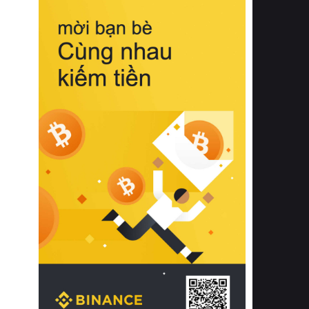
biệt từ bề mặt vải mềm mịn, khả năng
thoáng khí tuyệt vời cho đến độ đàn
hồi chuẩn xác của phần đệm nâng đỡ
cột sống.
Bên cạnh đó, việc lựa chọn các dòng
sản phẩm đạt chuẩn chất lượng quốc
tế còn giúp ngăn ngừa tình trạng kích
ứng da, hạn chế sự phát triển của vi
khuẩn và nấm mốc trong điều kiện
thời tiết nóng ẩm. Bạn có thể tìm hiểu
thêm các nghiên cứu khoa học về tác
động của giấc ngủ và môi trường
phòng ngủ đối với sức khỏe con
người tại Sleep Foundation (External
Link) để có cái nhìn toàn diện hơn.
2. Các tiêu chí vàng khi lựa chọn
chăn ga gối đệm cao cấp cho phòng
ngủ
Để sở hữu một bộ chăn ga gối đệm
cao cấp hoàn hảo cả về thẩm mỹ lẫn
công năng, người tiêu dùng cần cân
nhắc kỹ lưỡng các tiêu chí quan trọng