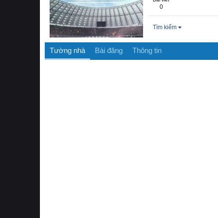
0
Tìm kiếm
Tường nhà
Bài đăng
Thông tin