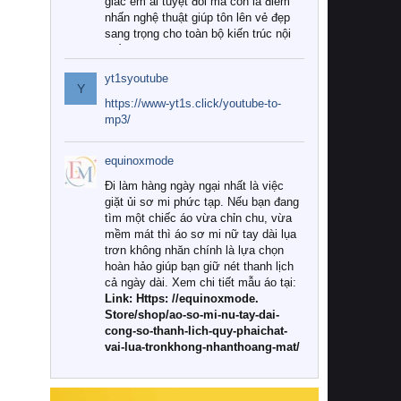
giác êm ái tuyệt đối mà còn là điểm
nhấn nghệ thuật giúp tôn lên vẻ đẹp
sang trọng cho toàn bộ kiến trúc nội
thất.
yt1syoutube
Tuy nhiên, giữa thị trường đa dạng
Y
với vô vàn thương hiệu và mẫu mã
https://www-yt1s.click/youtube-to-
như hiện nay, làm thế nào để chọn
mp3/
được những bộ chăn ga gối đệm cao
cấp thực sự chất lượng, phù hợp với
equinoxmode
khí hậu và nhu cầu sử dụng của gia
đình? Hãy cùng chúng tôi đi tìm lời
Đi làm hàng ngày ngại nhất là việc
giải đáp chi tiết qua bài viết dưới đây.
giặt ủi sơ mi phức tạp. Nếu bạn đang
tìm một chiếc áo vừa chỉn chu, vừa
1. Tại sao các gia đình hiện đại lại ưa
mềm mát thì áo sơ mi nữ tay dài lụa
chuộng chăn ga gối đệm cao cấp?
trơn không nhăn chính là lựa chọn
hoàn hảo giúp bạn giữ nét thanh lịch
Khác với các dòng sản phẩm thông
cả ngày dài. Xem chi tiết mẫu áo tại:
thường, những bộ chăn ga gối đệm
Link: Https: //equinoxmode.
cao cấp trải qua quy trình sản xuất
Store/shop/ao-so-mi-nu-tay-dai-
nghiêm ngặt từ khâu chọn lọc nguyên
cong-so-thanh-lich-quy-phaichat-
liệu tự nhiên đến công nghệ dệt
vai-lua-tronkhong-nhanthoang-mat/
nhuộm hiện đại không chứa hóa chất
độc hại. Khi sử dụng dòng sản phẩm
này, bạn sẽ cảm nhận rõ rệt sự khác