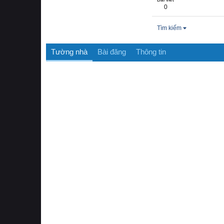
0
Tìm kiếm
Tường nhà
Bài đăng
Thông tin