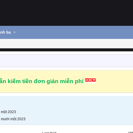
nh bạ
n kiếm tiền đơn giản miễn phí
 một 2023
 mười một 2023
Lượt thích
VN