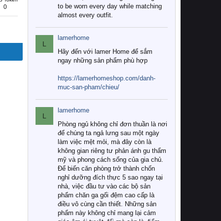
to be worn every day while matching
0
almost every outfit.
lamerhome
L
Hãy đến với lamer Home để sắm
ngay những sản phẩm phù hợp
https://lamerhomeshop.com/danh-
muc-san-pham/chieu/
lamerhome
L
Phòng ngủ không chỉ đơn thuần là nơi
để chúng ta ngả lưng sau một ngày
làm việc mệt mỏi, mà đây còn là
không gian riêng tư phản ánh gu thẩm
mỹ và phong cách sống của gia chủ.
Để biến căn phòng trở thành chốn
nghỉ dưỡng đích thực 5 sao ngay tại
nhà, việc đầu tư vào các bộ sản
phẩm chăn ga gối đệm cao cấp là
điều vô cùng cần thiết. Những sản
phẩm này không chỉ mang lại cảm