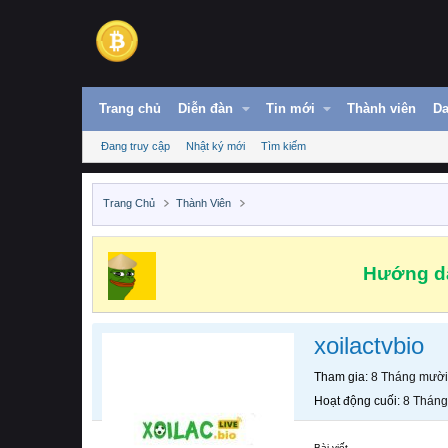
Trang chủ
Diễn đàn
Tin mới
Thành viên
Da
Đang truy cập
Nhật ký mới
Tìm kiếm
Trang Chủ
Thành Viên
Hướng dẫ
xoilactvbio
Tham gia
8 Tháng mười
Hoạt động cuối
8 Tháng
Bài viết