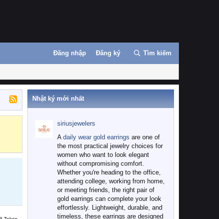
Đăng nhập
Đăng ký
Tìm kiếm
Nhật ký mới nhất
siriusjewelers
Binance
MEXC
A
daily wear gold earrings
are one of
the most practical jewelry choices for
women who want to look elegant
without compromising comfort.
Whether you're heading to the office,
attending college, working from home,
or meeting friends, the right pair of
gold earrings can complete your look
effortlessly. Lightweight, durable, and
timeless, these earrings are designed
B Token