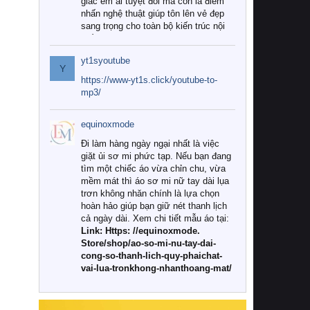
giác êm ái tuyệt đối mà còn là điểm
nhấn nghệ thuật giúp tôn lên vẻ đẹp
sang trọng cho toàn bộ kiến trúc nội
thất.
yt1syoutube
Tuy nhiên, giữa thị trường đa dạng
Y
với vô vàn thương hiệu và mẫu mã
https://www-yt1s.click/youtube-to-
như hiện nay, làm thế nào để chọn
mp3/
được những bộ chăn ga gối đệm cao
cấp thực sự chất lượng, phù hợp với
equinoxmode
khí hậu và nhu cầu sử dụng của gia
đình? Hãy cùng chúng tôi đi tìm lời
Đi làm hàng ngày ngại nhất là việc
giải đáp chi tiết qua bài viết dưới đây.
giặt ủi sơ mi phức tạp. Nếu bạn đang
tìm một chiếc áo vừa chỉn chu, vừa
1. Tại sao các gia đình hiện đại lại ưa
mềm mát thì áo sơ mi nữ tay dài lụa
chuộng chăn ga gối đệm cao cấp?
trơn không nhăn chính là lựa chọn
hoàn hảo giúp bạn giữ nét thanh lịch
Khác với các dòng sản phẩm thông
cả ngày dài. Xem chi tiết mẫu áo tại:
thường, những bộ chăn ga gối đệm
Link: Https: //equinoxmode.
cao cấp trải qua quy trình sản xuất
Store/shop/ao-so-mi-nu-tay-dai-
nghiêm ngặt từ khâu chọn lọc nguyên
cong-so-thanh-lich-quy-phaichat-
liệu tự nhiên đến công nghệ dệt
vai-lua-tronkhong-nhanthoang-mat/
nhuộm hiện đại không chứa hóa chất
độc hại. Khi sử dụng dòng sản phẩm
này, bạn sẽ cảm nhận rõ rệt sự khác