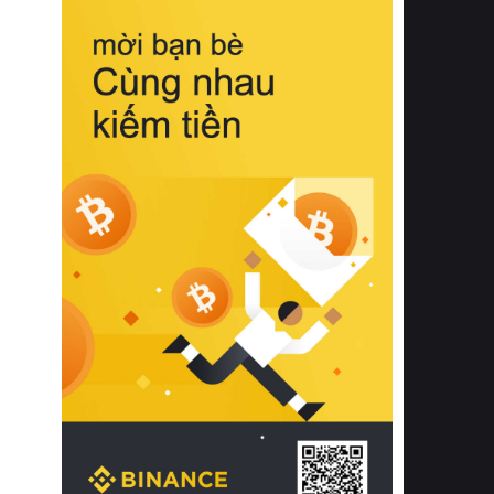
biệt từ bề mặt vải mềm mịn, khả năng
thoáng khí tuyệt vời cho đến độ đàn
hồi chuẩn xác của phần đệm nâng đỡ
cột sống.
Bên cạnh đó, việc lựa chọn các dòng
sản phẩm đạt chuẩn chất lượng quốc
tế còn giúp ngăn ngừa tình trạng kích
ứng da, hạn chế sự phát triển của vi
khuẩn và nấm mốc trong điều kiện
thời tiết nóng ẩm. Bạn có thể tìm hiểu
thêm các nghiên cứu khoa học về tác
động của giấc ngủ và môi trường
phòng ngủ đối với sức khỏe con
người tại Sleep Foundation (External
Link) để có cái nhìn toàn diện hơn.
2. Các tiêu chí vàng khi lựa chọn
chăn ga gối đệm cao cấp cho phòng
ngủ
Để sở hữu một bộ chăn ga gối đệm
cao cấp hoàn hảo cả về thẩm mỹ lẫn
công năng, người tiêu dùng cần cân
nhắc kỹ lưỡng các tiêu chí quan trọng