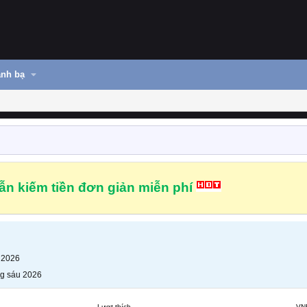
nh bạ
n kiếm tiền đơn giản miễn phí
 2026
g sáu 2026
Lượt thích
VN