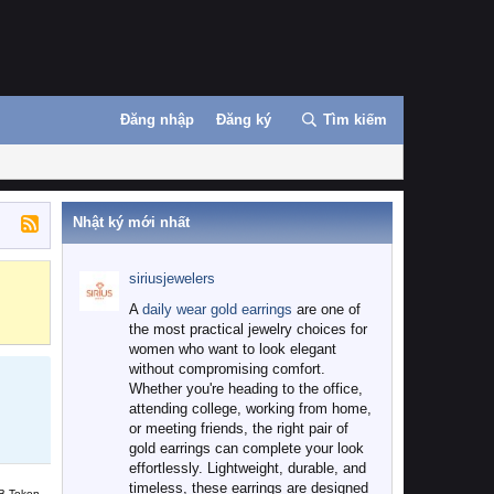
Đăng nhập
Đăng ký
Tìm kiếm
Nhật ký mới nhất
siriusjewelers
Binance
MEXC
A
daily wear gold earrings
are one of
the most practical jewelry choices for
women who want to look elegant
without compromising comfort.
Whether you're heading to the office,
attending college, working from home,
or meeting friends, the right pair of
gold earrings can complete your look
effortlessly. Lightweight, durable, and
timeless, these earrings are designed
B Token