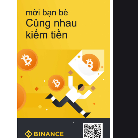
biệt từ bề mặt vải mềm mịn, khả năng
thoáng khí tuyệt vời cho đến độ đàn
hồi chuẩn xác của phần đệm nâng đỡ
cột sống.
Bên cạnh đó, việc lựa chọn các dòng
sản phẩm đạt chuẩn chất lượng quốc
tế còn giúp ngăn ngừa tình trạng kích
ứng da, hạn chế sự phát triển của vi
khuẩn và nấm mốc trong điều kiện
thời tiết nóng ẩm. Bạn có thể tìm hiểu
thêm các nghiên cứu khoa học về tác
động của giấc ngủ và môi trường
phòng ngủ đối với sức khỏe con
người tại Sleep Foundation (External
Link) để có cái nhìn toàn diện hơn.
2. Các tiêu chí vàng khi lựa chọn
chăn ga gối đệm cao cấp cho phòng
ngủ
Để sở hữu một bộ chăn ga gối đệm
cao cấp hoàn hảo cả về thẩm mỹ lẫn
công năng, người tiêu dùng cần cân
nhắc kỹ lưỡng các tiêu chí quan trọng