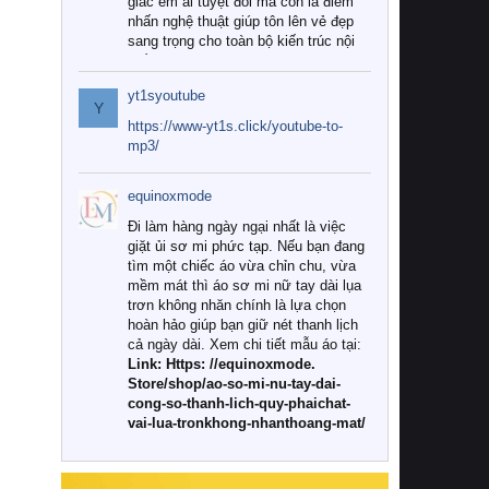
giác êm ái tuyệt đối mà còn là điểm
nhấn nghệ thuật giúp tôn lên vẻ đẹp
sang trọng cho toàn bộ kiến trúc nội
thất.
yt1syoutube
Tuy nhiên, giữa thị trường đa dạng
Y
với vô vàn thương hiệu và mẫu mã
https://www-yt1s.click/youtube-to-
như hiện nay, làm thế nào để chọn
mp3/
được những bộ chăn ga gối đệm cao
cấp thực sự chất lượng, phù hợp với
equinoxmode
khí hậu và nhu cầu sử dụng của gia
đình? Hãy cùng chúng tôi đi tìm lời
Đi làm hàng ngày ngại nhất là việc
giải đáp chi tiết qua bài viết dưới đây.
giặt ủi sơ mi phức tạp. Nếu bạn đang
tìm một chiếc áo vừa chỉn chu, vừa
1. Tại sao các gia đình hiện đại lại ưa
mềm mát thì áo sơ mi nữ tay dài lụa
chuộng chăn ga gối đệm cao cấp?
trơn không nhăn chính là lựa chọn
hoàn hảo giúp bạn giữ nét thanh lịch
Khác với các dòng sản phẩm thông
cả ngày dài. Xem chi tiết mẫu áo tại:
thường, những bộ chăn ga gối đệm
Link: Https: //equinoxmode.
cao cấp trải qua quy trình sản xuất
Store/shop/ao-so-mi-nu-tay-dai-
nghiêm ngặt từ khâu chọn lọc nguyên
cong-so-thanh-lich-quy-phaichat-
liệu tự nhiên đến công nghệ dệt
vai-lua-tronkhong-nhanthoang-mat/
nhuộm hiện đại không chứa hóa chất
độc hại. Khi sử dụng dòng sản phẩm
này, bạn sẽ cảm nhận rõ rệt sự khác