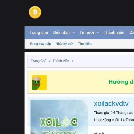
Trang chủ
Diễn đàn
Tin mới
Thành viên
Da
Đang truy cập
Nhật ký mới
Tìm kiếm
Trang Chủ
Thành Viên
Hướng dẫ
xoilackvdtv
Tham gia
14 Tháng sáu
Hoạt động cuối
14 Thán
Bài viết