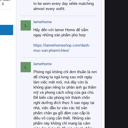
to be worn every day while matching
0
almost every outfit.
lamerhome
L
Hãy đến với lamer Home để sắm
ngay những sản phẩm phù hợp
https://lamerhomeshop.com/danh-
muc-san-pham/chieu/
lamerhome
L
Phòng ngủ không chỉ đơn thuần là nơi
để chúng ta ngả lưng sau một ngày
làm việc mệt mỏi, mà đây còn là
không gian riêng tư phản ánh gu thẩm
mỹ và phong cách sống của gia chủ.
Để biến căn phòng trở thành chốn
nghỉ dưỡng đích thực 5 sao ngay tại
nhà, việc đầu tư vào các bộ sản
phẩm chăn ga gối đệm cao cấp là
điều vô cùng cần thiết. Những sản
phẩm này không chỉ mang lại cảm