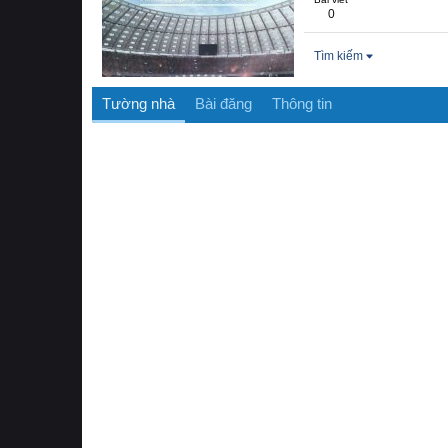
0
Tìm kiếm
Tường nhà
Bài đăng
Thông tin