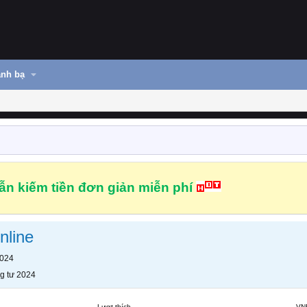
nh bạ
n kiếm tiền đơn giản miễn phí
nline
2024
g tư 2024
Lượt thích
VN