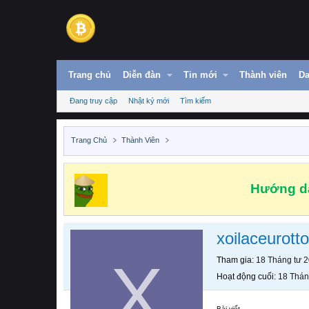
Trang chủ
Diễn đàn
Tin mới
Thành viên
Da
Đang truy cập
Nhật ký mới
Tìm kiếm
Trang Chủ
Thành Viên
Hướng dẫ
xoilaceurotto
X
Tham gia
18 Tháng tư 
Hoạt động cuối
18 Thán
Bài viết