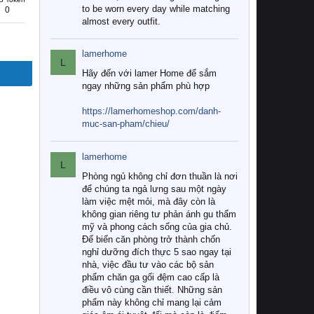
to be worn every day while matching
0
almost every outfit.
lamerhome
L
Hãy đến với lamer Home để sắm
ngay những sản phẩm phù hợp
https://lamerhomeshop.com/danh-
muc-san-pham/chieu/
lamerhome
L
Phòng ngủ không chỉ đơn thuần là nơi
để chúng ta ngả lưng sau một ngày
làm việc mệt mỏi, mà đây còn là
không gian riêng tư phản ánh gu thẩm
mỹ và phong cách sống của gia chủ.
Để biến căn phòng trở thành chốn
nghỉ dưỡng đích thực 5 sao ngay tại
nhà, việc đầu tư vào các bộ sản
phẩm chăn ga gối đệm cao cấp là
điều vô cùng cần thiết. Những sản
phẩm này không chỉ mang lại cảm