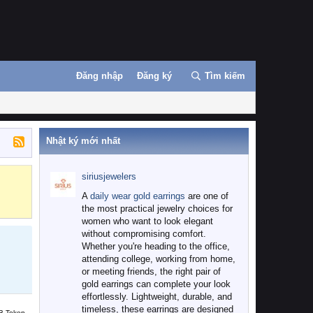
Đăng nhập
Đăng ký
Tìm kiếm
Nhật ký mới nhất
siriusjewelers
Binance
MEXC
A
daily wear gold earrings
are one of
the most practical jewelry choices for
women who want to look elegant
without compromising comfort.
Whether you're heading to the office,
attending college, working from home,
or meeting friends, the right pair of
gold earrings can complete your look
effortlessly. Lightweight, durable, and
timeless, these earrings are designed
B Token