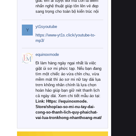
giác êm ái tuyệt đối mà còn là điểm
nhấn nghệ thuật giúp tôn lên vẻ đẹp
sang trọng cho toàn bộ kiến trúc nội
thất.
yt1syoutube
Tuy nhiên, giữa thị trường đa dạng
Y
với vô vàn thương hiệu và mẫu mã
https://www-yt1s.click/youtube-to-
như hiện nay, làm thế nào để chọn
mp3/
được những bộ chăn ga gối đệm cao
cấp thực sự chất lượng, phù hợp với
equinoxmode
khí hậu và nhu cầu sử dụng của gia
đình? Hãy cùng chúng tôi đi tìm lời
Đi làm hàng ngày ngại nhất là việc
giải đáp chi tiết qua bài viết dưới đây.
giặt ủi sơ mi phức tạp. Nếu bạn đang
tìm một chiếc áo vừa chỉn chu, vừa
1. Tại sao các gia đình hiện đại lại ưa
mềm mát thì áo sơ mi nữ tay dài lụa
chuộng chăn ga gối đệm cao cấp?
trơn không nhăn chính là lựa chọn
hoàn hảo giúp bạn giữ nét thanh lịch
Khác với các dòng sản phẩm thông
cả ngày dài. Xem chi tiết mẫu áo tại:
thường, những bộ chăn ga gối đệm
Link: Https: //equinoxmode.
cao cấp trải qua quy trình sản xuất
Store/shop/ao-so-mi-nu-tay-dai-
nghiêm ngặt từ khâu chọn lọc nguyên
cong-so-thanh-lich-quy-phaichat-
liệu tự nhiên đến công nghệ dệt
vai-lua-tronkhong-nhanthoang-mat/
nhuộm hiện đại không chứa hóa chất
độc hại. Khi sử dụng dòng sản phẩm
này, bạn sẽ cảm nhận rõ rệt sự khác