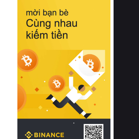
biệt từ bề mặt vải mềm mịn, khả năng
thoáng khí tuyệt vời cho đến độ đàn
hồi chuẩn xác của phần đệm nâng đỡ
cột sống.
Bên cạnh đó, việc lựa chọn các dòng
sản phẩm đạt chuẩn chất lượng quốc
tế còn giúp ngăn ngừa tình trạng kích
ứng da, hạn chế sự phát triển của vi
khuẩn và nấm mốc trong điều kiện
thời tiết nóng ẩm. Bạn có thể tìm hiểu
thêm các nghiên cứu khoa học về tác
động của giấc ngủ và môi trường
phòng ngủ đối với sức khỏe con
người tại Sleep Foundation (External
Link) để có cái nhìn toàn diện hơn.
2. Các tiêu chí vàng khi lựa chọn
chăn ga gối đệm cao cấp cho phòng
ngủ
Để sở hữu một bộ chăn ga gối đệm
cao cấp hoàn hảo cả về thẩm mỹ lẫn
công năng, người tiêu dùng cần cân
nhắc kỹ lưỡng các tiêu chí quan trọng