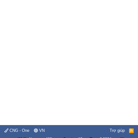
CNG - One
VN
Trợ giúp
R
S