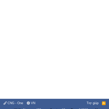
CNG - One
VN
Trợ giúp
R
S