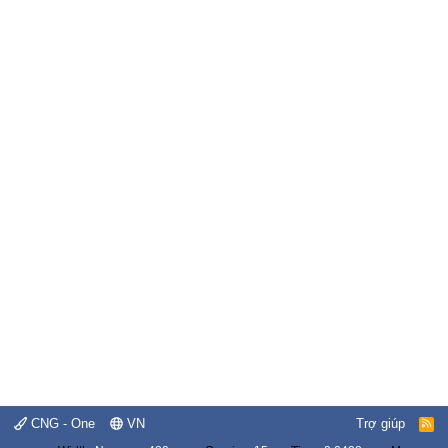
CNG - One
VN
Trợ giúp
R
S