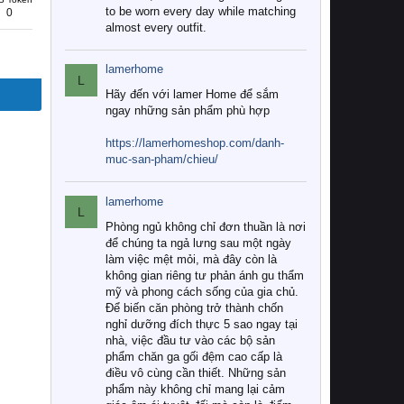
to be worn every day while matching
0
almost every outfit.
lamerhome
L
Hãy đến với lamer Home để sắm
ngay những sản phẩm phù hợp
https://lamerhomeshop.com/danh-
muc-san-pham/chieu/
lamerhome
L
Phòng ngủ không chỉ đơn thuần là nơi
để chúng ta ngả lưng sau một ngày
làm việc mệt mỏi, mà đây còn là
không gian riêng tư phản ánh gu thẩm
mỹ và phong cách sống của gia chủ.
Để biến căn phòng trở thành chốn
nghỉ dưỡng đích thực 5 sao ngay tại
nhà, việc đầu tư vào các bộ sản
phẩm chăn ga gối đệm cao cấp là
điều vô cùng cần thiết. Những sản
phẩm này không chỉ mang lại cảm