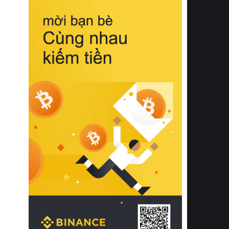
biệt từ bề mặt vải mềm mịn, khả năng
thoáng khí tuyệt vời cho đến độ đàn
hồi chuẩn xác của phần đệm nâng đỡ
cột sống.
Bên cạnh đó, việc lựa chọn các dòng
sản phẩm đạt chuẩn chất lượng quốc
tế còn giúp ngăn ngừa tình trạng kích
ứng da, hạn chế sự phát triển của vi
khuẩn và nấm mốc trong điều kiện
thời tiết nóng ẩm. Bạn có thể tìm hiểu
thêm các nghiên cứu khoa học về tác
động của giấc ngủ và môi trường
phòng ngủ đối với sức khỏe con
người tại Sleep Foundation (External
Link) để có cái nhìn toàn diện hơn.
2. Các tiêu chí vàng khi lựa chọn
chăn ga gối đệm cao cấp cho phòng
ngủ
Để sở hữu một bộ chăn ga gối đệm
cao cấp hoàn hảo cả về thẩm mỹ lẫn
công năng, người tiêu dùng cần cân
nhắc kỹ lưỡng các tiêu chí quan trọng