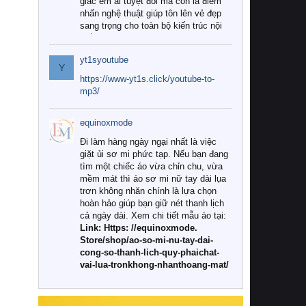
giác êm ái tuyệt đối mà còn là điểm
nhấn nghệ thuật giúp tôn lên vẻ đẹp
sang trọng cho toàn bộ kiến trúc nội
thất.
yt1syoutube
Tuy nhiên, giữa thị trường đa dạng
Y
với vô vàn thương hiệu và mẫu mã
https://www-yt1s.click/youtube-to-
như hiện nay, làm thế nào để chọn
mp3/
được những bộ chăn ga gối đệm cao
cấp thực sự chất lượng, phù hợp với
equinoxmode
khí hậu và nhu cầu sử dụng của gia
đình? Hãy cùng chúng tôi đi tìm lời
Đi làm hàng ngày ngại nhất là việc
giải đáp chi tiết qua bài viết dưới đây.
giặt ủi sơ mi phức tạp. Nếu bạn đang
tìm một chiếc áo vừa chỉn chu, vừa
1. Tại sao các gia đình hiện đại lại ưa
mềm mát thì áo sơ mi nữ tay dài lụa
chuộng chăn ga gối đệm cao cấp?
trơn không nhăn chính là lựa chọn
hoàn hảo giúp bạn giữ nét thanh lịch
Khác với các dòng sản phẩm thông
cả ngày dài. Xem chi tiết mẫu áo tại:
thường, những bộ chăn ga gối đệm
Link: Https: //equinoxmode.
cao cấp trải qua quy trình sản xuất
Store/shop/ao-so-mi-nu-tay-dai-
nghiêm ngặt từ khâu chọn lọc nguyên
cong-so-thanh-lich-quy-phaichat-
liệu tự nhiên đến công nghệ dệt
vai-lua-tronkhong-nhanthoang-mat/
nhuộm hiện đại không chứa hóa chất
độc hại. Khi sử dụng dòng sản phẩm
này, bạn sẽ cảm nhận rõ rệt sự khác