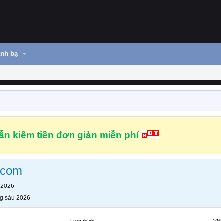
nh bạ
n kiếm tiền đơn giản miễn phí
ecom
 2026
g sáu 2026
Lượt thích
VN