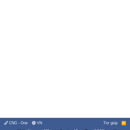
CNG - One
VN
Trợ giúp
R
S