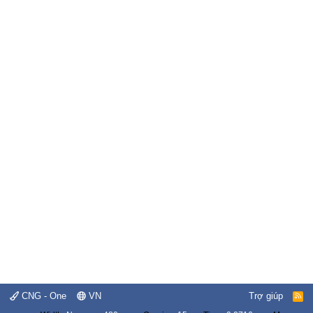
CNG - One
VN
Trợ giúp
R
S