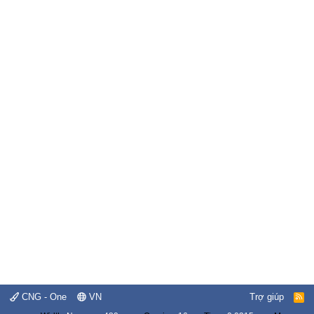
CNG - One
VN
Trợ giúp
R
S