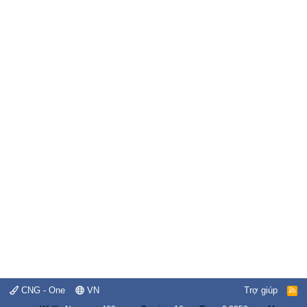
CNG - One
VN
Trợ giúp
R
S