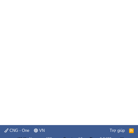
CNG - One
VN
Trợ giúp
R
S